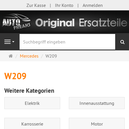
Zur Kasse
Ihr Konto
Anmelden
S
Navigation
Startseite
Mercedes
W209
W209
Weitere Kategorien
Elektrik
Innenausstattung
Karrosserie
Motor