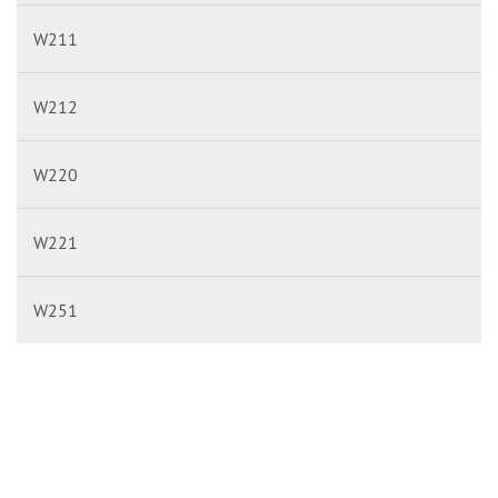
W211
W212
W220
W221
W251