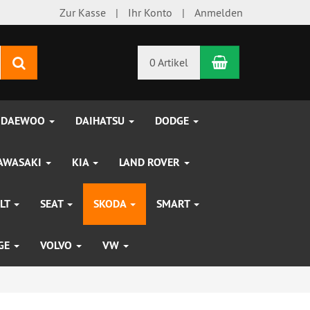
Zur Kasse
Ihr Konto
Anmelden
Warenkorb
Suchen
0 Artikel
DAEWOO
DAIHATSU
DODGE
AWASAKI
KIA
LAND ROVER
LT
SEAT
SKODA
SMART
UGE
VOLVO
VW