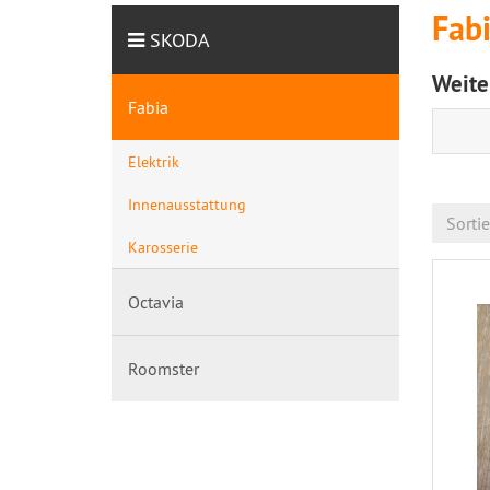
Fab
SKODA
Weite
Fabia
Elektrik
Innenausstattung
Sorti
Karosserie
Octavia
Roomster