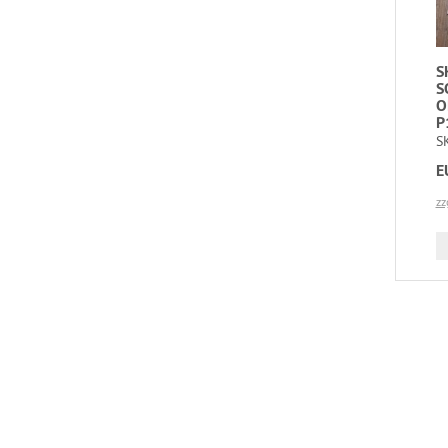
S
S
O
P
S
E
zz