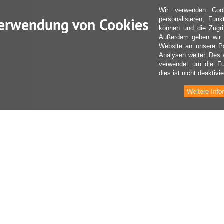
Wir verwenden Coo
erwendung von Cookies
personalisieren, Fun
können und die Zugri
Außerdem geben wir I
Website an unsere Pa
Analysen weiter. Des 
verwendet um die Fu
dies ist nicht deaktivie
Weitere Info