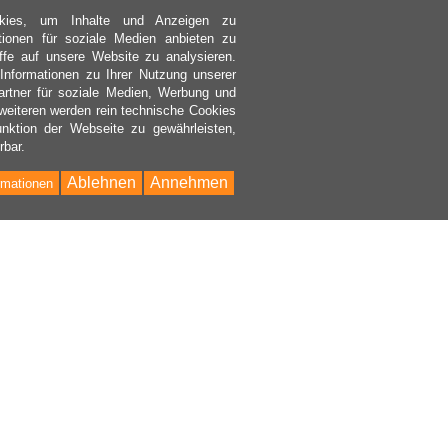
kies, um Inhalte und Anzeigen zu
ktionen für soziale Medien anbieten zu
ffe auf unsere Website zu analysieren.
nformationen zu Ihrer Nutzung unserer
rtner für soziale Medien, Werbung und
weiteren werden rein technische Cookies
nktion der Webseite zu gewährleisten,
rbar.
Ablehnen
Annehmen
rmationen
Bac
to
Top