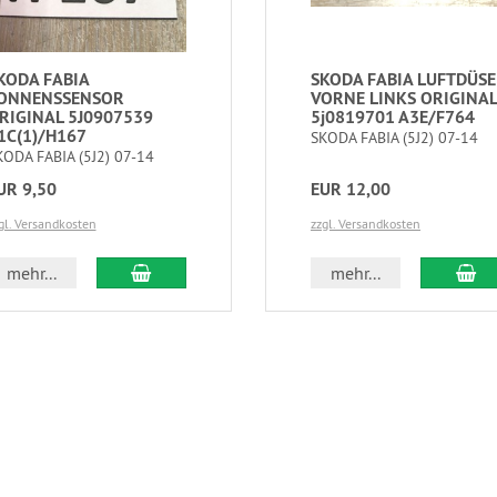
KODA FABIA
SKODA FABIA LUFTDÜSE
ONNENSSENSOR
VORNE LINKS ORIGINAL
RIGINAL 5J0907539
5j0819701 A3E/F764
1C(1)/H167
SKODA FABIA (5J2) 07-14
KODA FABIA (5J2) 07-14
UR 9,50
EUR 12,00
gl. Versandkosten
zzgl. Versandkosten
mehr...
mehr...