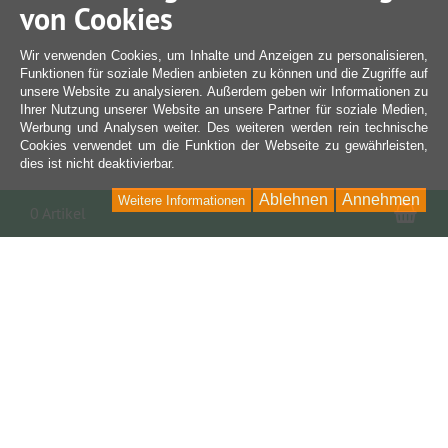
von Cookies
Wir verwenden Cookies, um Inhalte und Anzeigen zu personalisieren,
Funktionen für soziale Medien anbieten zu können und die Zugriffe auf
unsere Website zu analysieren. Außerdem geben wir Informationen zu
Ihrer Nutzung unserer Website an unsere Partner für soziale Medien,
Werbung und Analysen weiter. Des weiteren werden rein technische
Cookies verwendet um die Funktion der Webseite zu gewährleisten,
dies ist nicht deaktivierbar.
Ablehnen
Annehmen
Weitere Informationen
War
0 Artikel