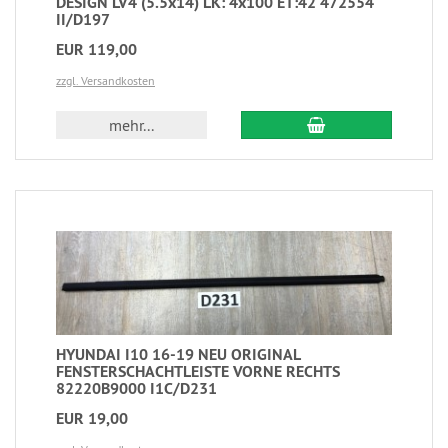
DESIGN LV4 (5.5x14) LK: 4x100 ET:42 472554
II/D197
EUR 119,00
zzgl. Versandkosten
mehr...
HYUNDAI I10 16-19 NEU ORIGINAL
FENSTERSCHACHTLEISTE VORNE RECHTS
82220B9000 I1C/D231
EUR 19,00