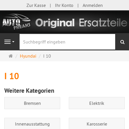
Zur Kasse
Ihr Konto
Anmelden
S
Navigation
Startseite
Hyundai
I 10
I 10
Weitere Kategorien
Bremsen
Elektrik
Innenausstattung
Karosserie