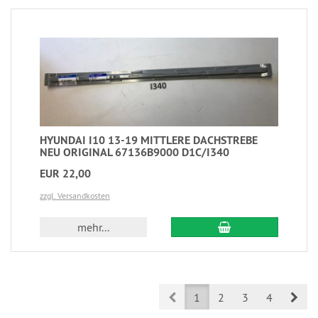
HYUNDAI I10 13-19 MITTLERE DACHSTREBE
NEU ORIGINAL 67136B9000 D1C/I340
EUR 22,00
zzgl. Versandkosten
mehr...
Prev
Nex
1
2
3
4