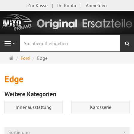
Zur Kasse
Ihr Konto
Anmelden
S
Navigation
Startseite
Ford
Edge
Edge
Weitere Kategorien
Innenausstattung
Karosserie
Sortierung