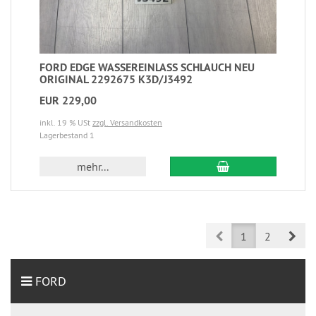
FORD EDGE WASSEREINLASS SCHLAUCH NEU
ORIGINAL 2292675 K3D/J3492
EUR 229,00
inkl. 19 % USt
zzgl. Versandkosten
Lagerbestand 1
mehr...
Prev
Nex
1
2
FORD