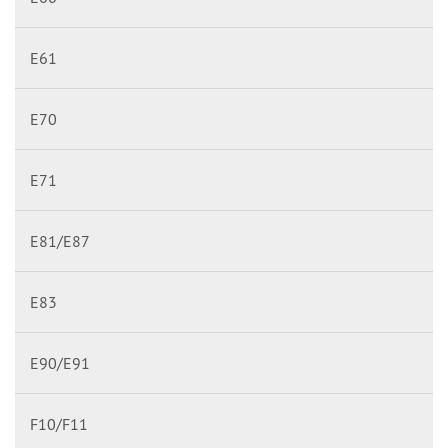
E61
E70
E71
E81/E87
E83
E90/E91
F10/F11