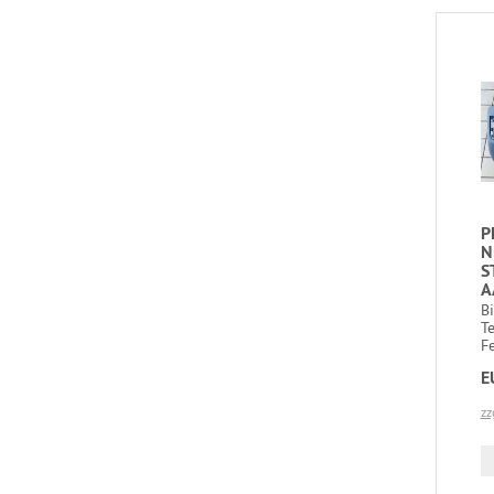
P
N
S
A
B
T
Fe
E
zz