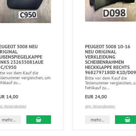
EUGEOT 3008 NEU
PEUGEOT 3008 10-16
RIGINAL
NEU ORIGINAL
UßENSPIEGELKAPPE
VERKLEIDUNG
INKS 232635081AUE
SCHEIBENRAHMEN
3C/C950
HECKKLAPPE RECHTS
9682797180D K1D/D0
itte vor dem Kauf die
eilenummer vergleichen, um
Bitte vor dem Kauf die
hlkauf zu...
Teilenummer vergleichen, 
Fehlkauf zu...
UR 14,00
EUR 24,00
gl. Versandkosten
zzgl. Versandkosten
mehr...
mehr...