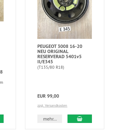
PEUGEOT 3008 16-20
NEU ORIGINAL
RESERVERAD 5401v5
II/E345
(T135/80 R18)
98
um
EUR 99,00
zzgl. Versandkosten
mehr...