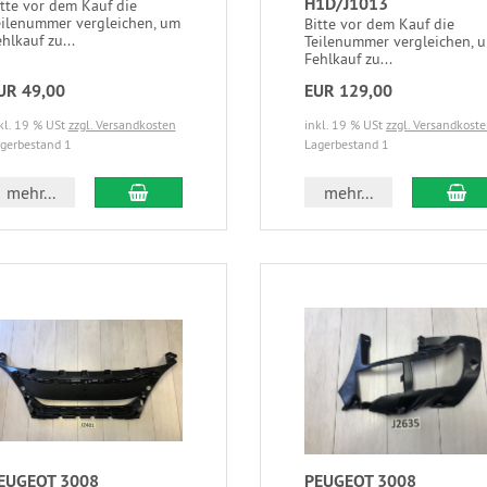
H1D/J1013
itte vor dem Kauf die
eilenummer vergleichen, um
Bitte vor dem Kauf die
hlkauf zu...
Teilenummer vergleichen, 
Fehlkauf zu...
UR 49,00
EUR 129,00
kl. 19 % USt
zzgl. Versandkosten
inkl. 19 % USt
zzgl. Versandkost
gerbestand 1
Lagerbestand 1
mehr...
mehr...
EUGEOT 3008
PEUGEOT 3008