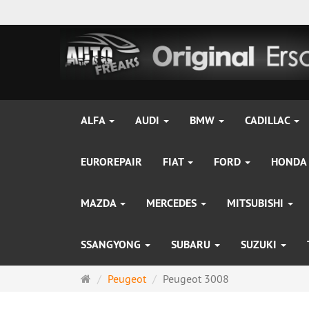
ALFA
AUDI
BMW
CADILLAC
EUROREPAIR
FIAT
FORD
HONDA
MAZDA
MERCEDES
MITSUBISHI
SSANGYONG
SUBARU
SUZUKI
Startseite
Peugeot
Peugeot 3008