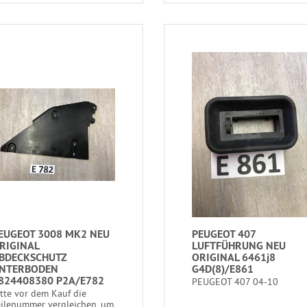
EUGEOT 3008 MK2 NEU
PEUGEOT 407
RIGINAL
LUFTFÜHRUNG NEU
BDECKSCHUTZ
ORIGINAL 6461j8
NTERBODEN
G4D(8)/E861
824408380 P2A/E782
PEUGEOT 407 04-10
itte vor dem Kauf die
eilenummer vergleichen, um