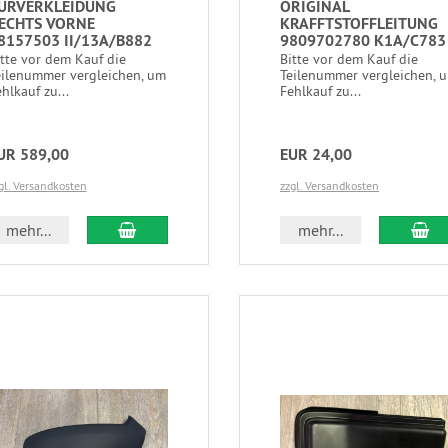
ÜRVERKLEIDUNG
ORIGINAL
ECHTS VORNE
KRAFFTSTOFFLEITUNG
8157503 II/13A/B882
9809702780 K1A/C783
itte vor dem Kauf die
Bitte vor dem Kauf die
eilenummer vergleichen, um
Teilenummer vergleichen, 
hlkauf zu...
Fehlkauf zu...
UR 589,00
EUR 24,00
gl. Versandkosten
zzgl. Versandkosten
mehr...
mehr...