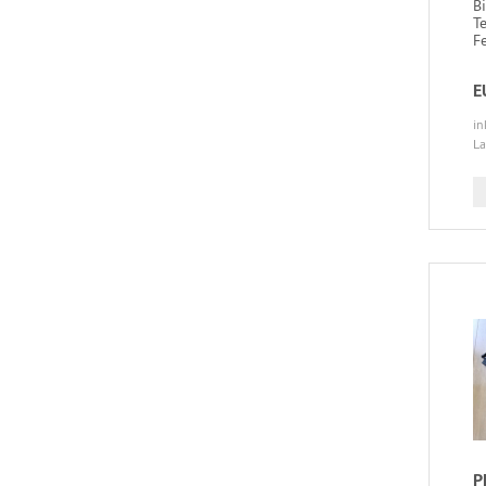
B
T
Fe
E
in
La
P