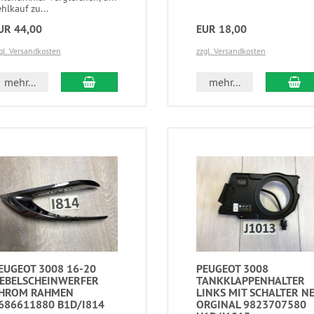
hlkauf zu...
UR 44,00
EUR 18,00
gl. Versandkosten
zzgl. Versandkosten
mehr...
mehr...
EUGEOT 3008 16-20
PEUGEOT 3008
EBELSCHEINWERFER
TANKKLAPPENHALTER
HROM RAHMEN
LINKS MIT SCHALTER N
686611880 B1D/I814
ORGINAL 9823707580