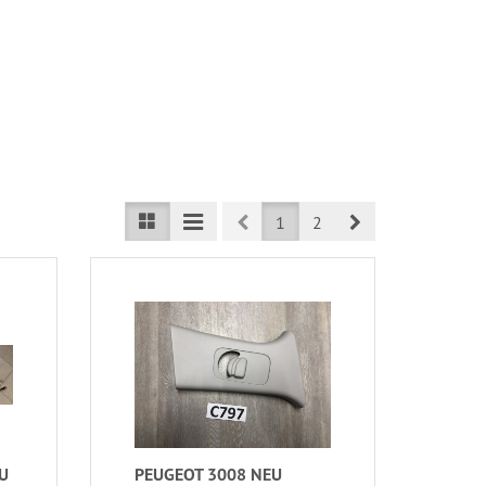
Prev
Next
1
2
U
PEUGEOT 3008 NEU