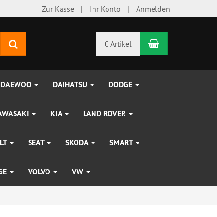
Zur Kasse
Ihr Konto
Anmelden
Warenkorb
Suchen
0 Artikel
DAEWOO
DAIHATSU
DODGE
AWASAKI
KIA
LAND ROVER
LT
SEAT
SKODA
SMART
UGE
VOLVO
VW