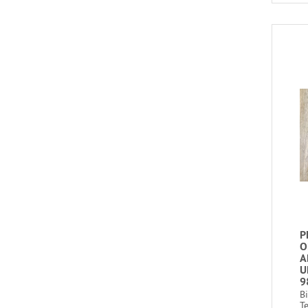
P
O
A
U
9
B
T