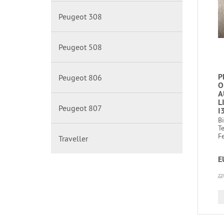
Peugeot 308
Peugeot 508
P
Peugeot 806
O
A
L
Peugeot 807
I
B
T
Fe
Traveller
E
zz