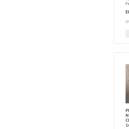
Fe
E
zz
P
N
C
1