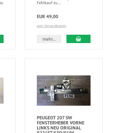
Fehlkauf zu...
um
EUR 49,00
zzgl. Versandkosten
mehr...
PEUGEOT 207 SW
FENSTERHEBER VORNE
LINKS NEU ORIGINAL
9221FT K3D/F196