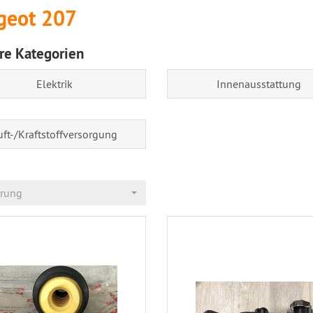
geot 207
re Kategorien
Elektrik
Innenausstattung
uft-/Kraftstoffversorgung
erung