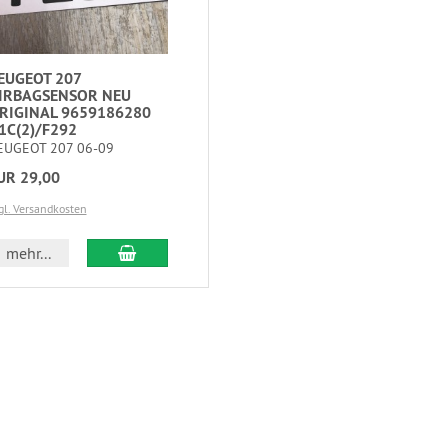
EUGEOT 207
IRBAGSENSOR NEU
RIGINAL 9659186280
1C(2)/F292
EUGEOT 207 06-09
UR 29,00
gl. Versandkosten
mehr...