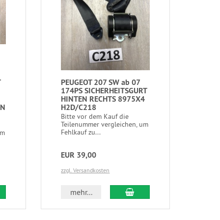
T
PEUGEOT 207 SW ab 07
174PS SICHERHEITSGURT
HINTEN RECHTS 8975X4
EN
H2D/C218
Bitte vor dem Kauf die
Teilenummer vergleichen, um
Fehlkauf zu...
um
EUR 39,00
zzgl. Versandkosten
mehr...