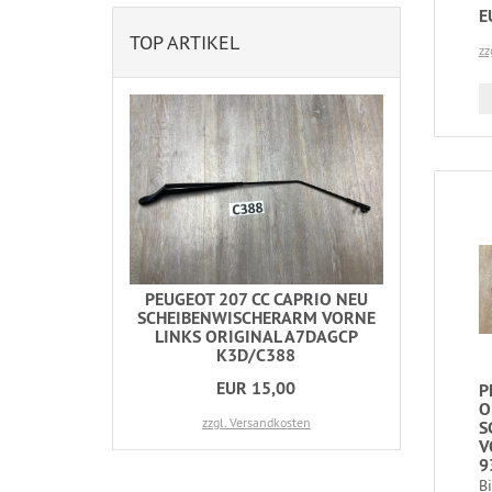
E
TOP ARTIKEL
zz
PEUGEOT 207 CC CAPRIO NEU
SCHEIBENWISCHERARM VORNE
LINKS ORIGINAL A7DAGCP
K3D/C388
EUR 15,00
P
O
zzgl. Versandkosten
S
V
9
B