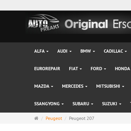
ALFA
AUDI
BMW
CADILLAC
EUROREPAIR
FIAT
FORD
HONDA
MAZDA
MERCEDES
MITSUBISHI
SSANGYONG
SUBARU
SUZUKI
Startseite
Peugeot
Peugeot 207