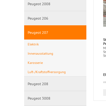
Peugeot 2008
Peugeot 206
Peugeot 207
S
P
Elektrik
M
S
Innenausstattung
S
Karosserie
Luft-/Kraftstoffversorgung
E
in
Peugeot 208
Peugeot 3008