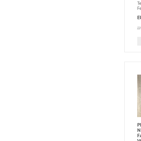
T
Fe
E
zz
P
N
F
V