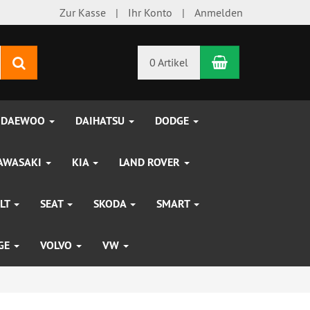
Zur Kasse
Ihr Konto
Anmelden
Warenkorb
Suchen
0 Artikel
DAEWOO
DAIHATSU
DODGE
AWASAKI
KIA
LAND ROVER
LT
SEAT
SKODA
SMART
UGE
VOLVO
VW