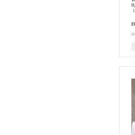
I
1
E
zz