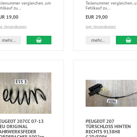
eilenummer vergleichen, um
Teilenummer vergleichen, 
hlkauf zu...
Fehlkauf zu...
UR 19,00
EUR 29,00
gl. Versandkosten
zzgl. Versandkosten
mehr...
mehr...
EUGEOT 207CC 07-13
PEUGEOT 207
EU ORIGINAL
TÜRSCHLOSS HINTEN
AHRWERKSFEDER
RECHTS 9138H8
ORDERACHSE 5002rp
G2D/F096