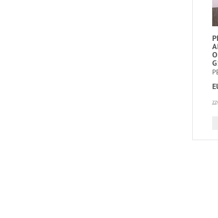
P
A
O
G
P
E
zz