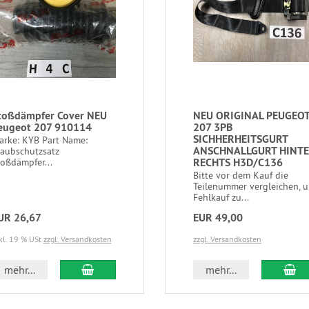
toßdämpfer Cover NEU
NEU ORIGINAL PEUGEO
eugeot 207 910114
207 3PB
SICHHERHEITSGURT
arke: KYB Part Name:
ANSCHNALLGURT HINT
taubschutzsatz
RECHTS H3D/C136
toßdämpfer...
Bitte vor dem Kauf die
Teilenummer vergleichen, 
Fehlkauf zu...
UR 26,67
EUR 49,00
kl. 19 % USt
zzgl. Versandkosten
zzgl. Versandkosten
mehr...
mehr...