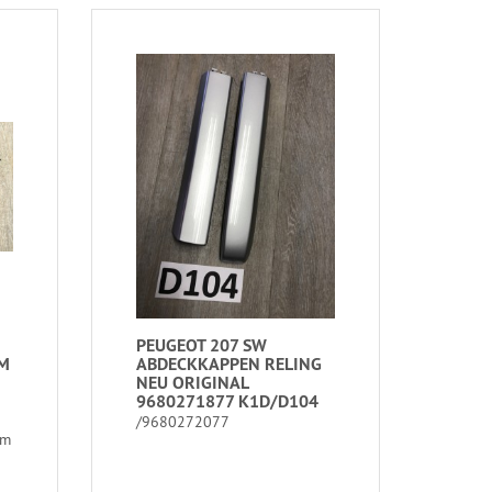
PEUGEOT 207 SW
RM
ABDECKKAPPEN RELING
NEU ORIGINAL
9680271877 K1D/D104
/9680272077
um