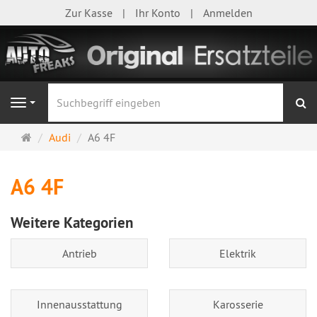
Zur Kasse
Ihr Konto
Anmelden
S
Navigation
Startseite
Audi
A6 4F
A6 4F
Weitere Kategorien
Antrieb
Elektrik
Innenausstattung
Karosserie