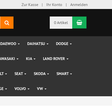
Zur Kasse
Ihr Konto
Anmelden
Warenkorb
Suchen
0 Artikel
DAEWOO
DAIHATSU
DODGE
AWASAKI
KIA
LAND ROVER
LT
SEAT
SKODA
SMART
UGE
VOLVO
VW