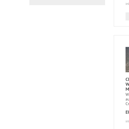
in
C
W
M
W
a
Cr
E
in