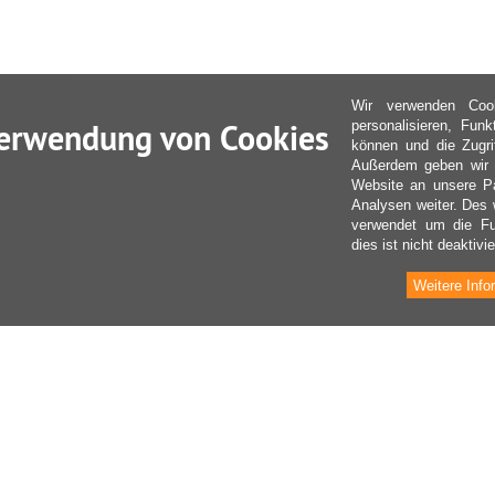
Wir verwenden Coo
erwendung von Cookies
personalisieren, Fun
können und die Zugri
Außerdem geben wir I
Website an unsere Pa
Analysen weiter. Des 
verwendet um die Fu
dies ist nicht deaktivie
Weitere Info