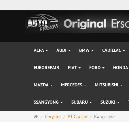
ALFA
AUDI
BMW
CADILLAC
EUROREPAIR
FIAT
FORD
HONDA
MAZDA
MERCEDES
MITSUBISHI
SSANGYONG
SUBARU
SUZUKI
Startseite
Chrysler
PT Cruiser
Karosserie