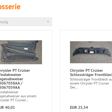
osserie
erung
hrysler PT Cruiser
Chrysler PT Cruiser
indabweiser
Schlossträger Frontblec
egenabweiser
Schlossträger Frontblech a
5067058AA /
einem Chrysler PT Cruiser
5067059AA
Der...
indabweiser
egenabweiser aus einem
rysler PT Cruiser...
UR 40,01
EUR 25,54