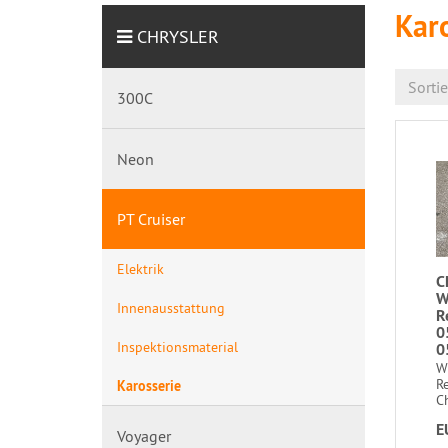
Kar
CHRYSLER
Sorti
300C
Neon
PT Cruiser
Elektrik
C
W
Innenausstattung
R
0
Inspektionsmaterial
0
W
R
Karosserie
Ch
E
Voyager