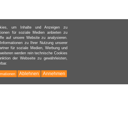
kies, um Inhalte und Anzeigen zu
ktionen für soziale Medien anbieten zu
ffe auf unsere Website zu analysieren.
nformationen zu Ihrer Nutzung unserer
rtner für soziale Medien, Werbung und
weiteren werden rein technische Cookies
nktion der Webseite zu gewährleisten,
rbar.
Ablehnen
Annehmen
rmationen
Bac
to
Top