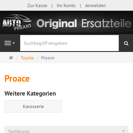
Zur Kasse
Ihr Konto
Anmelden
S
Navigation
Startseite
Toyota
Proace
Proace
Weitere Kategorien
Karosserie
Sortierung