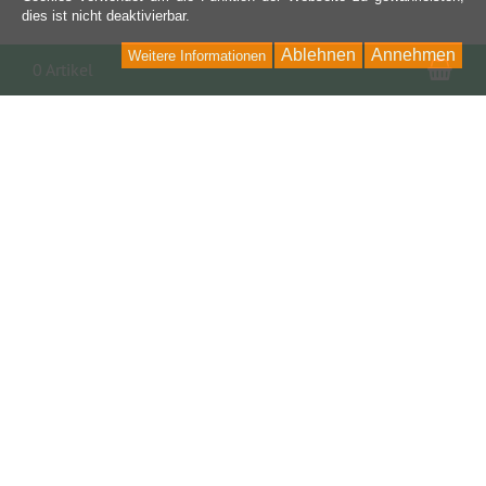
dies ist nicht deaktivierbar.
Ablehnen
Annehmen
Weitere Informationen
War
0 Artikel
KONTAKT
Auto Freaks
Helgoländer Str. 8