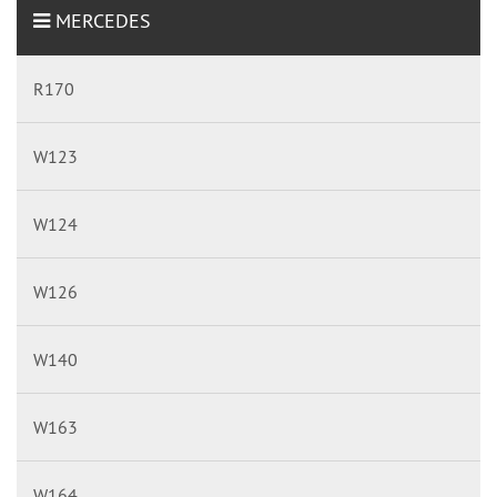
MERCEDES
R170
W123
W124
W126
W140
W163
W164