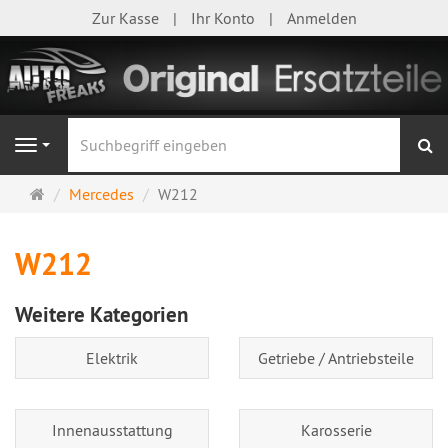
Zur Kasse
Ihr Konto
Anmelden
S
Navigation
Startseite
Mercedes
W212
W212
Weitere Kategorien
Elektrik
Getriebe / Antriebsteile
Innenausstattung
Karosserie