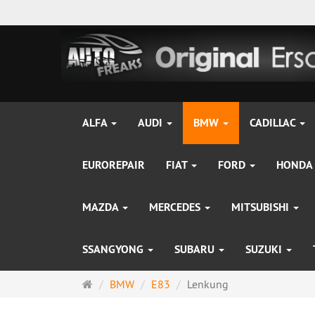
ALFA
AUDI
BMW
CADILLAC
EUROREPAIR
FIAT
FORD
HONDA
MAZDA
MERCEDES
MITSUBISHI
SSANGYONG
SUBARU
SUZUKI
Startseite
BMW
E83
Lenkung