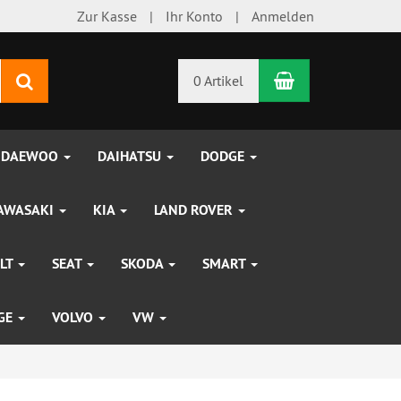
Zur Kasse
Ihr Konto
Anmelden
Warenkorb
Suchen
0 Artikel
DAEWOO
DAIHATSU
DODGE
AWASAKI
KIA
LAND ROVER
LT
SEAT
SKODA
SMART
UGE
VOLVO
VW