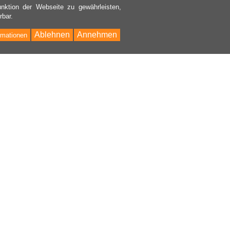
nktion der Webseite zu gewährleisten,
rbar.
Ablehnen
Annehmen
rmationen
Bac
to
Top