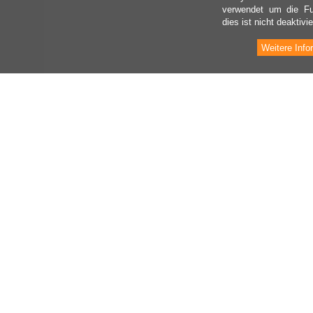
verwendet um die Fu
dies ist nicht deaktivie
Weitere Info