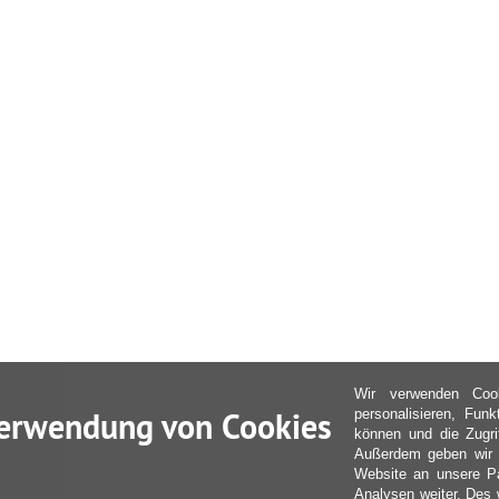
Wir verwenden Coo
erwendung von Cookies
personalisieren, Fun
können und die Zugri
Außerdem geben wir I
Website an unsere Pa
Analysen weiter. Des 