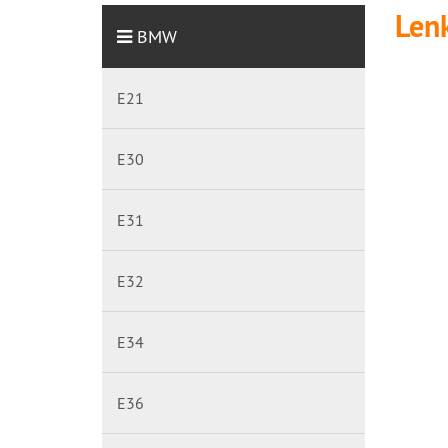
Len
BMW
E21
E30
E31
E32
E34
E36