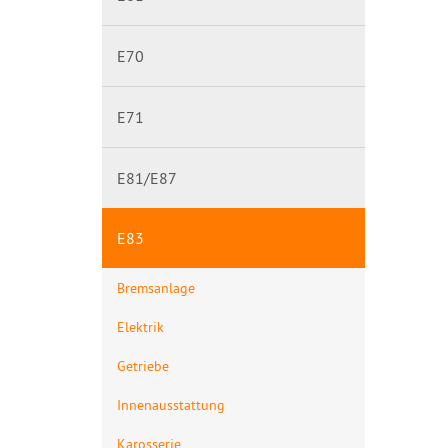
E70
E71
E81/E87
E83
Bremsanlage
Elektrik
Getriebe
Innenausstattung
Karosserie