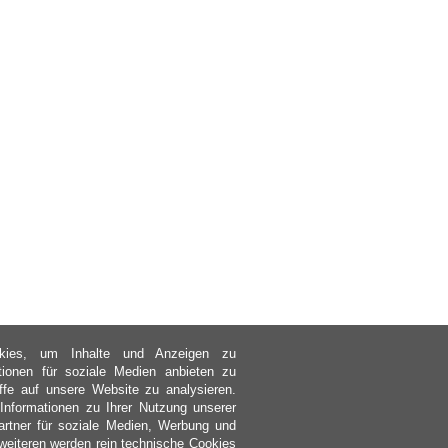
kies, um Inhalte und Anzeigen zu
ktionen für soziale Medien anbieten zu
ffe auf unsere Website zu analysieren.
nformationen zu Ihrer Nutzung unserer
rtner für soziale Medien, Werbung und
weiteren werden rein technische Cookies