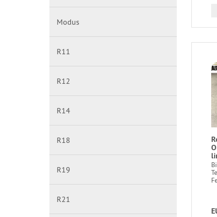
Modus
R11
R12
R14
R
R18
O
l
B
R19
T
Fe
R21
E