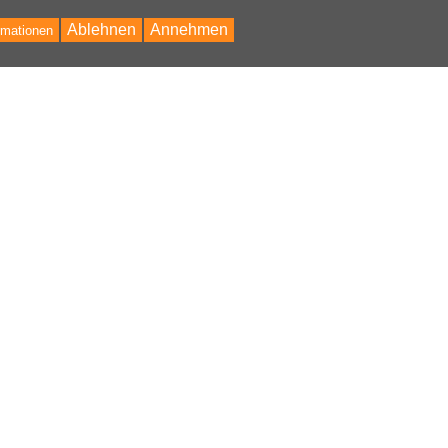
Ablehnen
Annehmen
rmationen
Bac
to
Top