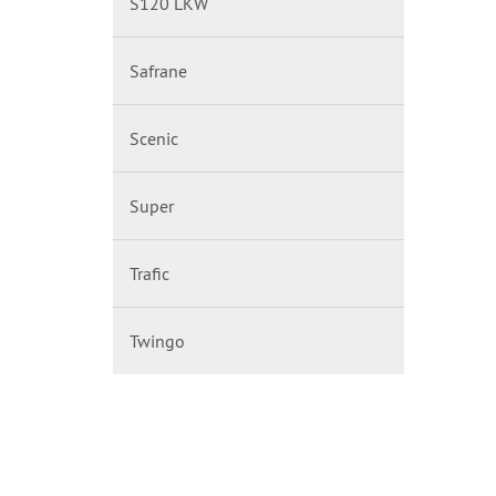
S120 LKW
Safrane
Scenic
Super
Trafic
Twingo