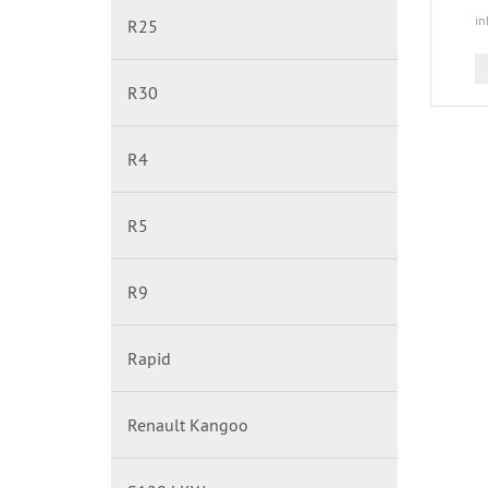
in
R25
R30
R4
R5
R9
Rapid
Renault Kangoo