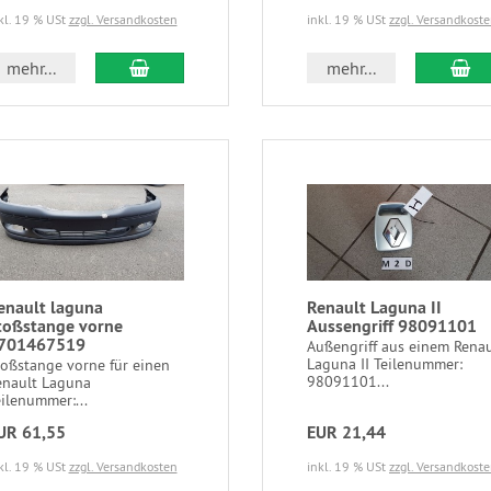
kl. 19 % USt
zzgl. Versandkosten
inkl. 19 % USt
zzgl. Versandkost
mehr...
mehr...
enault laguna
Renault Laguna II
toßstange vorne
Aussengriff 98091101
701467519
Außengriff aus einem Renau
Laguna II Teilenummer:
toßstange vorne für einen
98091101...
enault Laguna
ilenummer:...
UR 61,55
EUR 21,44
kl. 19 % USt
zzgl. Versandkosten
inkl. 19 % USt
zzgl. Versandkost