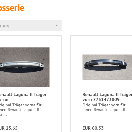
osserie
erung
enault Laguna II Träger
Renault Laguna II Träge
orne
vorn 7751473809
iginal Träger vorne für
Original Träger vorn für
inen Renault Laguna II
einen Renault Laguna II ...
n...
UR 25,65
EUR 60,53