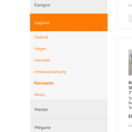
Kangoo
in
Laguna
Elektrik
Felgen
Getriebe
Innenausstattung
R
Karosserie
S
7
Motor
S
R
Te
Master
E
in
Megane