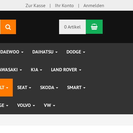
Zur Kasse
Ihr Konto
Anmelden
Warenkorb
Suchen
0 Artikel
DAEWOO
DAIHATSU
DODGE
AWASAKI
KIA
LAND ROVER
LT
SEAT
SKODA
SMART
UGE
VOLVO
VW