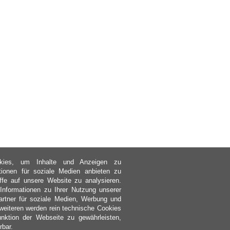
kies, um Inhalte und Anzeigen zu
ktionen für soziale Medien anbieten zu
ffe auf unsere Website zu analysieren.
nformationen zu Ihrer Nutzung unserer
rtner für soziale Medien, Werbung und
weiteren werden rein technische Cookies
nktion der Webseite zu gewährleisten,
rbar.