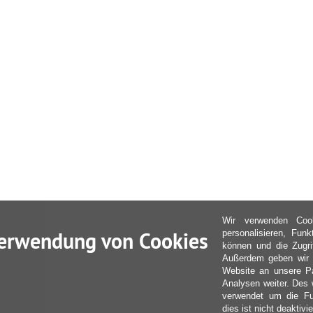
Wir verwenden Coo
erwendung von Cookies
personalisieren, Fun
können und die Zugri
Außerdem geben wir I
Website an unsere Pa
Analysen weiter. Des 
verwendet um die Fu
dies ist nicht deaktivie