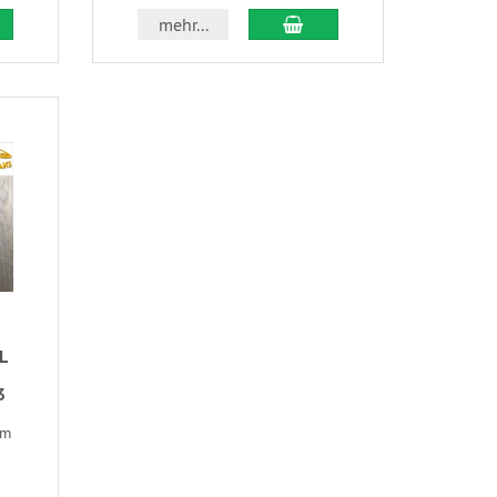
mehr...
L
3
um