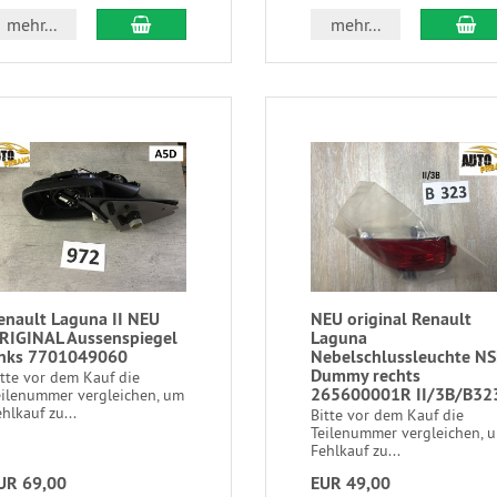
mehr...
mehr...
enault Laguna II NEU
NEU original Renault
RIGINAL Aussenspiegel
Laguna
inks 7701049060
Nebelschlussleuchte NS
Dummy rechts
itte vor dem Kauf die
265600001R II/3B/B32
eilenummer vergleichen, um
hlkauf zu...
Bitte vor dem Kauf die
Teilenummer vergleichen, 
Fehlkauf zu...
UR 69,00
EUR 49,00