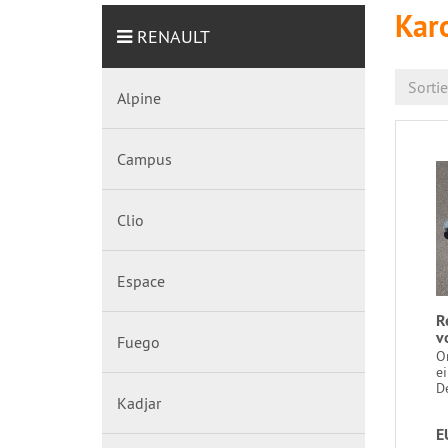
Kar
RENAULT
Sorti
Alpine
Campus
Clio
Espace
R
v
Fuego
Or
e
De
Kadjar
E