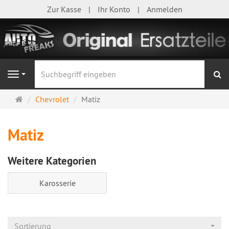
Zur Kasse
Ihr Konto
Anmelden
S
Navigation
Startseite
Chevrolet
Matiz
Matiz
Weitere Kategorien
Karosserie
Sortierung