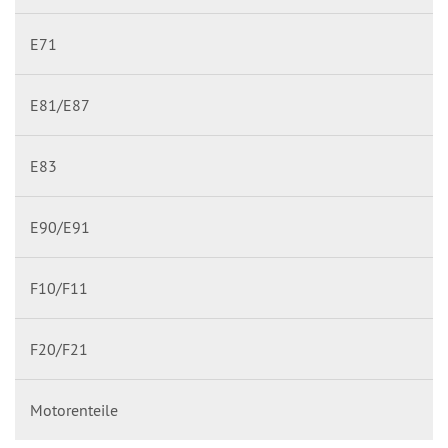
E71
E81/E87
E83
E90/E91
F10/F11
F20/F21
Motorenteile