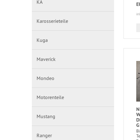
KA
E
in
Karosserieteile
Kuga
Maverick
Mondeo
Motorenteile
N
W
Mustang
D
G
B
Ranger
T