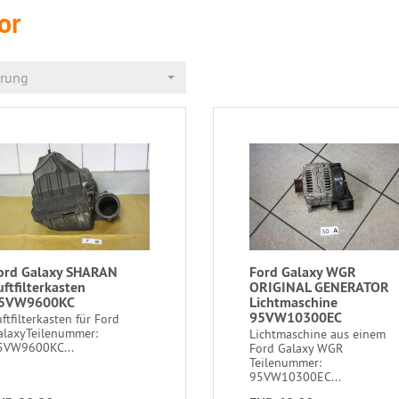
or
erung
ord Galaxy SHARAN
Ford Galaxy WGR
uftfilterkasten
ORIGINAL GENERATOR
5VW9600KC
Lichtmaschine
95VW10300EC
ftfilterkasten für Ford
laxy ​Teilenummer:
Lichtmaschine aus einem
5VW9600KC...
Ford Galaxy WGR ​
Teilenummer:
95VW10300EC...