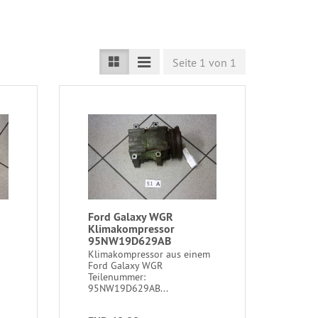
Seite 1 von 1
Ford Galaxy WGR
Klimakompressor
95NW19D629AB
Klimakompressor aus einem
Ford Galaxy WGR ​
Teilenummer:
95NW19D629AB...