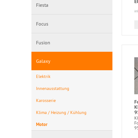
E
Fiesta
in
Focus
Fusion
Galaxy
Elektrik
Innenausstattung
Karosserie
F
K
9
Klima / Heizung / Kühlung
K
Fo
Motor
9