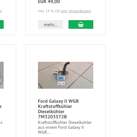
EUR 49,00
en
inkl. 19 % USt
zzgl. Versandkosten
mehr...
Ford Galaxy II WGR
e
Kraftstoffkühler
Dieselkühler
7M3203572B
us
Kraftstoffkühler Dieselkühler
.
aus einem Ford Galaxy II
WGR...