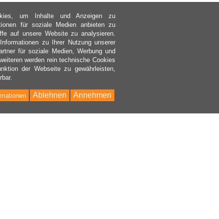
kies, um Inhalte und Anzeigen zu
ktionen für soziale Medien anbieten zu
ffe auf unsere Website zu analysieren.
nformationen zu Ihrer Nutzung unserer
rtner für soziale Medien, Werbung und
weiteren werden rein technische Cookies
nktion der Webseite zu gewährleisten,
rbar.
Ablehnen
Annehmen
rmationen
Bac
to
Top