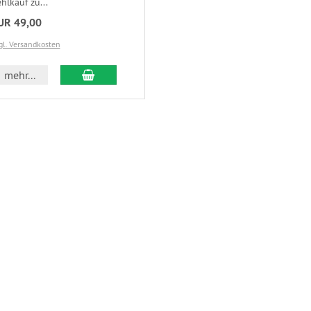
hlkauf zu...
UR 49,00
gl. Versandkosten
mehr...