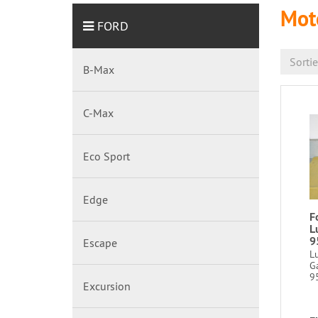
Mot
FORD
Sorti
B-Max
C-Max
Eco Sport
Edge
F
L
9
Escape
Lu
Ga
9
Excursion