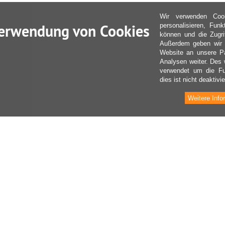
Wir verwenden Coo
erwendung von Cookies
personalisieren, Fun
können und die Zugri
Außerdem geben wir I
Website an unsere Pa
Analysen weiter. Des 
verwendet um die Fu
dies ist nicht deaktivie
Weitere Info