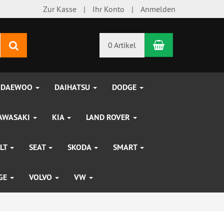
Zur Kasse
Ihr Konto
Anmelden
Warenkorb
Suchen
0 Artikel
DAEWOO
DAIHATSU
DODGE
AWASAKI
KIA
LAND ROVER
LT
SEAT
SKODA
SMART
UGE
VOLVO
VW