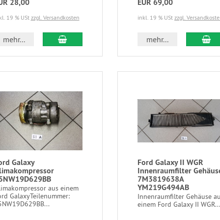
UR 28,00
EUR 69,00
kl. 19 % USt
zzgl. Versandkosten
inkl. 19 % USt
zzgl. Versandkost
mehr...
mehr...
ord Galaxy
Ford Galaxy II WGR
limakompressor
Innenraumfilter Gehäus
5NW19D629BB
7M3819638A
YM219G494AB
limakompressor aus einem
rd Galaxy ​Teilenummer:
Innenraumfilter Gehäuse a
5NW19D629BB...
einem Ford Galaxy II WGR..