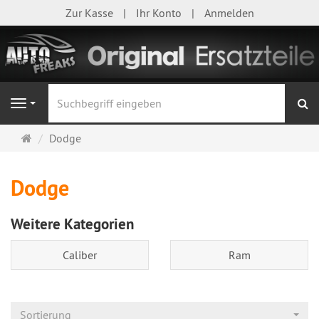
Zur Kasse
Ihr Konto
Anmelden
S
Navigation
Startseite
Dodge
Dodge
Weitere Kategorien
Caliber
Ram
Sortierung