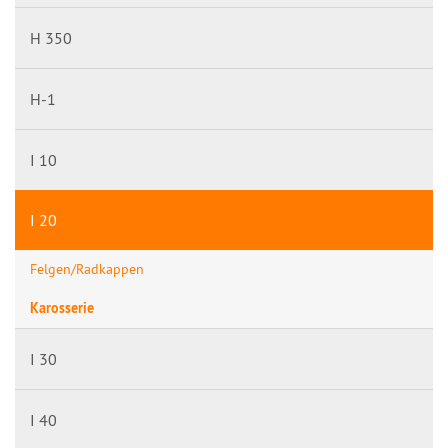
H 350
H-1
I 10
I 20
Felgen/Radkappen
Karosserie
I 30
I 40