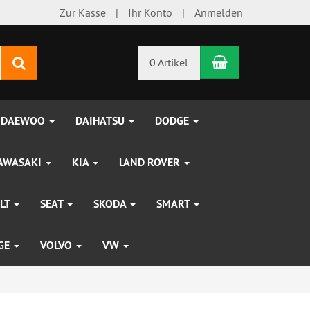
Zur Kasse
Ihr Konto
Anmelden
Warenkorb
Suchen
0 Artikel
DAEWOO
DAIHATSU
DODGE
AWASAKI
KIA
LAND ROVER
LT
SEAT
SKODA
SMART
UGE
VOLVO
VW