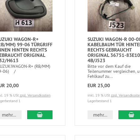
UZUKI WAGON-R+
SUZUKI WAGON-R 00-0
RB/MM) 99-06 TÜRGRIFF
KABELBAUM TÜR HINT
NNEN HINTEN RECHTS
RECHTS GEBRAUCHT
EBRAUCHT ORIGINAL
ORIGINAL 36751-83E10
32/H613
4B/J523
SUZUKIWAGON-R+ (RB/MM)
Bitte vor dem Kauf die
9-06) /
Teilenummer vergleichen, 
Fehlkauf zu...
UR 20,00
EUR 25,00
kl. 19 % USt
zzgl. Versandkosten
inkl. 19 % USt
zzgl. Versandkost
gerbestand 1
Lagerbestand 1
mehr...
mehr...