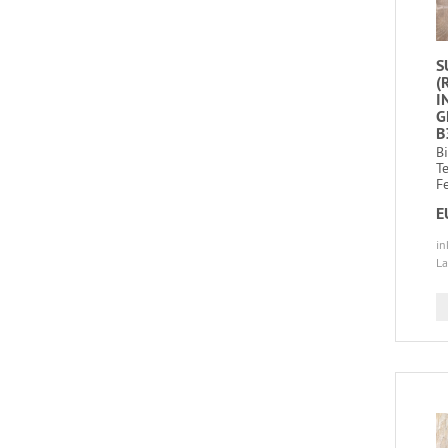
S
(
I
G
B
B
T
Fe
E
in
La