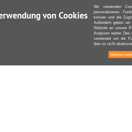
Wir verwenden Coo
erwendung von Cookies
personalisieren, Fun
können und die Zugri
Außerdem geben wir I
Website an unsere Pa
Analysen weiter. Des 
verwendet um die Fu
dies ist nicht deaktivie
Weitere Info