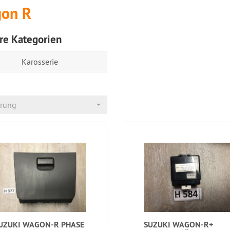
on R
re Kategorien
Karosserie
erung
UZUKI WAGON-R PHASE
SUZUKI WAGON-R+