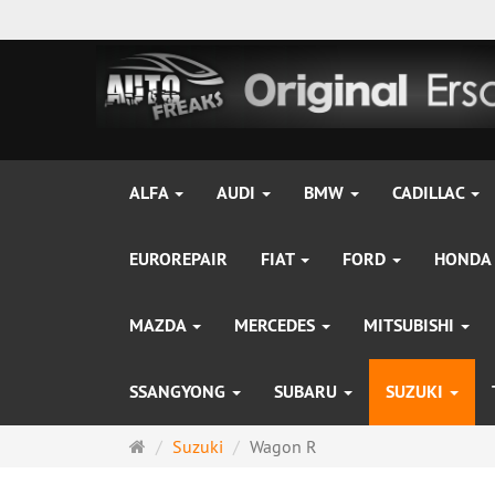
ALFA
AUDI
BMW
CADILLAC
EUROREPAIR
FIAT
FORD
HONDA
MAZDA
MERCEDES
MITSUBISHI
SSANGYONG
SUBARU
SUZUKI
Startseite
Suzuki
Wagon R