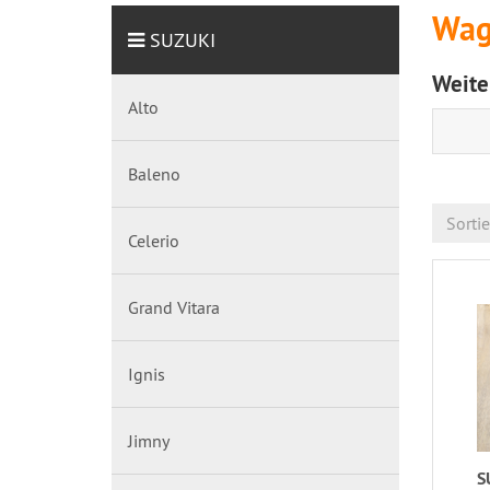
Wag
SUZUKI
Weite
Alto
Baleno
Sorti
Celerio
Grand Vitara
Ignis
Jimny
S