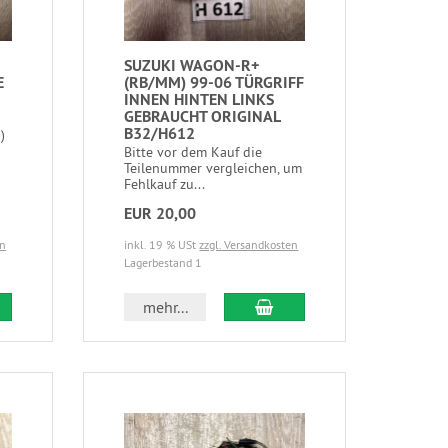
SUZUKI WAGON-R+
E
(RB/MM) 99-06 TÜRGRIFF
INNEN HINTEN LINKS
GEBRAUCHT ORIGINAL
B32/H612
)
Bitte vor dem Kauf die
Teilenummer vergleichen, um
Fehlkauf zu...
EUR 20,00
en
inkl. 19 % USt
zzgl. Versandkosten
Lagerbestand 1
mehr...