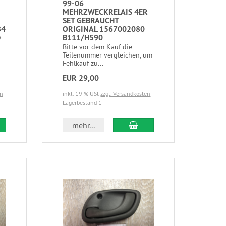
99-06
MEHRZWECKRELAIS 4ER
SET GEBRAUCHT
84
ORIGINAL 1567002080
B111/H590
-
Bitte vor dem Kauf die
Teilenummer vergleichen, um
Fehlkauf zu...
EUR 29,00
en
inkl. 19 % USt
zzgl. Versandkosten
Lagerbestand 1
mehr...