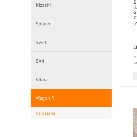
2
Kizashi
H
G
7
Splash
(
Swift
E
in
SX4
La
Vitara
Wagon R
Karosserie