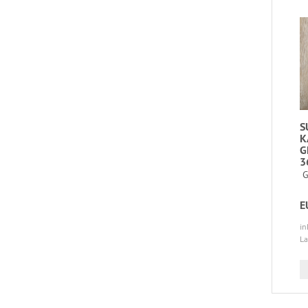
S
K
G
3
G
E
in
La