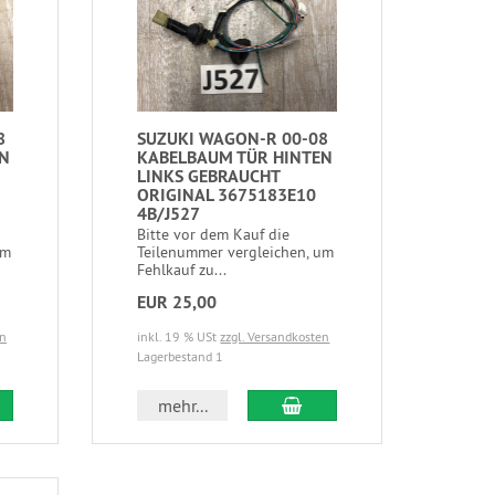
8
SUZUKI WAGON-R 00-08
EN
KABELBAUM TÜR HINTEN
LINKS GEBRAUCHT
ORIGINAL 3675183E10
4B/J527
Bitte vor dem Kauf die
um
Teilenummer vergleichen, um
Fehlkauf zu...
EUR 25,00
en
inkl. 19 % USt
zzgl. Versandkosten
Lagerbestand 1
mehr...