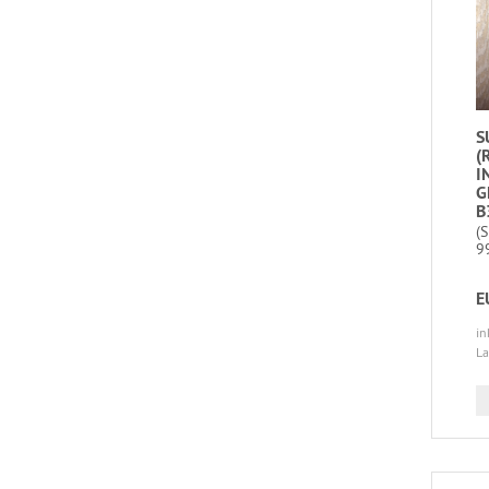
S
(
I
G
B
(
9
E
in
La