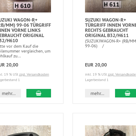
UZUKI WAGON-R+
SUZUKI WAGON-R+
RB/MM) 99-06 TÜRGRIFF
TÜRGRIFF INNEN VORN
NNEN VORNE LINKS
RECHTS GEBRAUCHT
EBRAUCHT ORIGINAL
ORIGINAL B32/H611
32/H610
(SUZUKIWAGON-R+ (RB/MM
99-06) /
itte vor dem Kauf die
eilenummer vergleichen, um
hlkauf zu...
UR 20,00
EUR 20,00
kl. 19 % USt
zzgl. Versandkosten
inkl. 19 % USt
zzgl. Versandkost
gerbestand 1
Lagerbestand 1
mehr...
mehr...