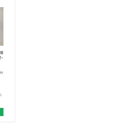
ÜR
2-
um
en