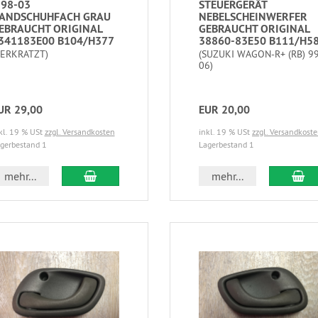
 98-03
STEUERGERÄT
ANDSCHUHFACH GRAU
NEBELSCHEINWERFER
EBRAUCHT ORIGINAL
GEBRAUCHT ORIGINAL
341183E00 B104/H377
38860-83E50 B111/H5
VERKRATZT)
(SUZUKI WAGON-R+ (RB) 99
06)
UR 29,00
EUR 20,00
kl. 19 % USt
zzgl. Versandkosten
inkl. 19 % USt
zzgl. Versandkost
gerbestand 1
Lagerbestand 1
mehr...
mehr...