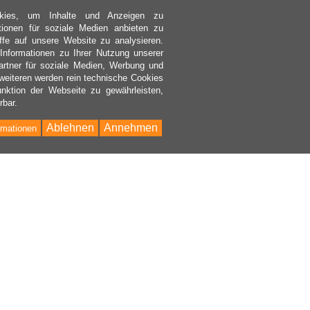
kies, um Inhalte und Anzeigen zu
ktionen für soziale Medien anbieten zu
ffe auf unsere Website zu analysieren.
nformationen zu Ihrer Nutzung unserer
rtner für soziale Medien, Werbung und
weiteren werden rein technische Cookies
nktion der Webseite zu gewährleisten,
rbar.
Ablehnen
Annehmen
rmationen
Bac
to
Top