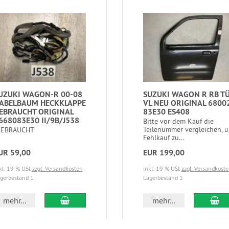
UZUKI WAGON-R 00-08
SUZUKI WAGON R RB T
ABELBAUM HECKKLAPPE
VL NEU ORIGINAL 6800
EBRAUCHT ORIGINAL
83E30 ES408
668083E30 II/9B/J538
Bitte vor dem Kauf die
Teilenummer vergleichen, 
EBRAUCHT
Fehlkauf zu...
UR 59,00
EUR 199,00
kl. 19 % USt
zzgl. Versandkosten
inkl. 19 % USt
zzgl. Versandkost
gerbestand 1
Lagerbestand 1
mehr...
mehr...