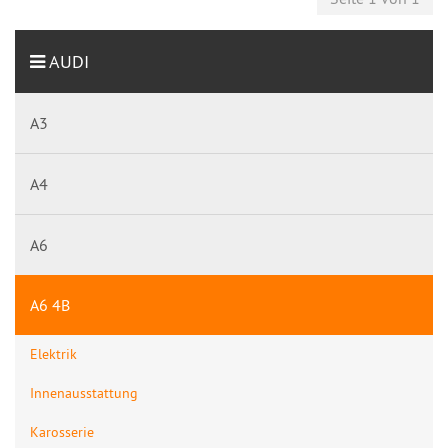
AUDI
A3
A4
A6
A6 4B
Elektrik
Innenausstattung
Karosserie