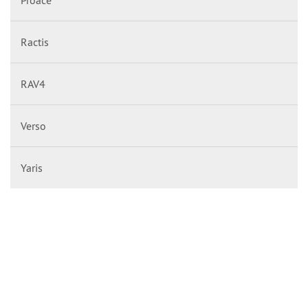
Proace
Ractis
RAV4
Verso
Yaris