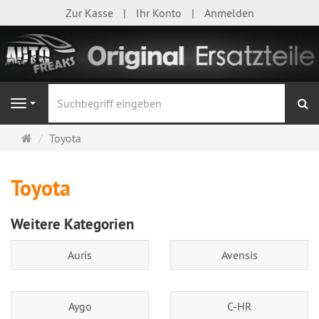
Zur Kasse
Ihr Konto
Anmelden
S
Navigation
Startseite
Toyota
Toyota
Weitere Kategorien
Auris
Avensis
Aygo
C-HR