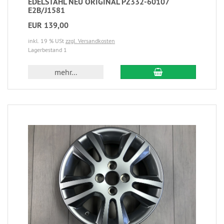
EDELSTAHL NEU ORIGINAL PZ332-60107
E2B/J1581
EUR 139,00
inkl. 19 % USt
zzgl. Versandkosten
Lagerbestand 1
mehr...