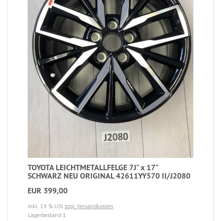
TOYOTA LEICHTMETALLFELGE 7J" x 17"
SCHWARZ NEU ORIGINAL 42611YY570 II/J2080
EUR 399,00
inkl. 19 % USt
zzgl. Versandkosten
Lagerbestand 1