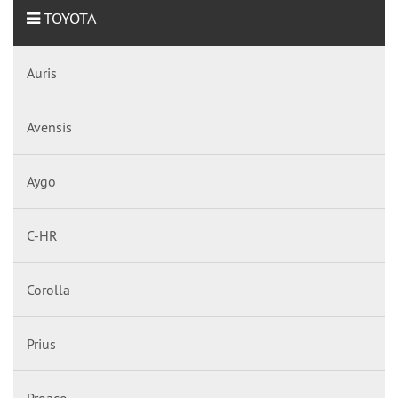
TOYOTA
Auris
Avensis
Aygo
C-HR
Corolla
Prius