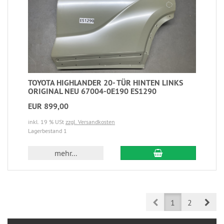
TOYOTA HIGHLANDER 20- TÜR HINTEN LINKS
ORIGINAL NEU 67004-0E190 ES1290
EUR 899,00
inkl. 19 % USt
zzgl. Versandkosten
Lagerbestand 1
mehr...
Prev
Nex
1
2