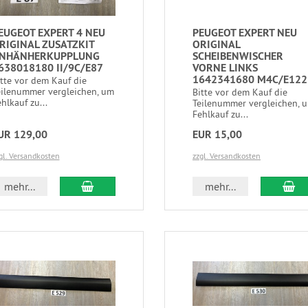
EUGEOT EXPERT 4 NEU
PEUGEOT EXPERT NEU
RIGINAL ZUSATZKIT
ORIGINAL
NHÄNHERKUPPLUNG
SCHEIBENWISCHER
638018180 II/9C/E87
VORNE LINKS
1642341680 M4C/E122
itte vor dem Kauf die
eilenummer vergleichen, um
Bitte vor dem Kauf die
hlkauf zu...
Teilenummer vergleichen, 
Fehlkauf zu...
UR 129,00
EUR 15,00
gl. Versandkosten
zzgl. Versandkosten
mehr...
mehr...