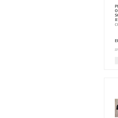
P
O
S
8
C
E
zz