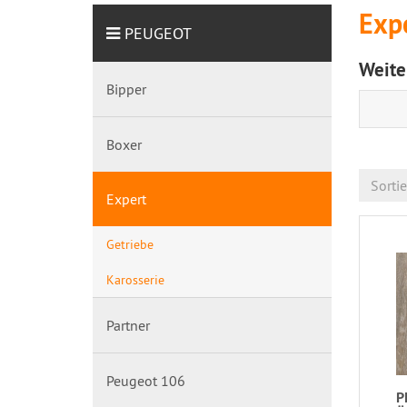
Exp
PEUGEOT
Weite
Bipper
Boxer
Sorti
Expert
Getriebe
Karosserie
Partner
Peugeot 106
P