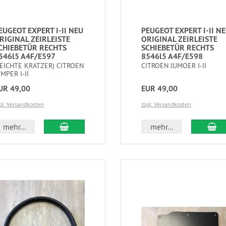
EUGEOT EXPERT I-II NEU
PEUGEOT EXPERT I-II N
RIGINAL ZEIRLEISTE
ORIGINAL ZEIRLEISTE
CHIEBETÜR RECHTS
SCHIEBETÜR RECHTS
546l5 A4F/E597
8546l5 A4F/E598
LEICHTE KRATZER) CITROEN
CITROEN JUMOER I-II
UMPER I-II
UR 49,00
EUR 49,00
gl. Versandkosten
zzgl. Versandkosten
mehr...
mehr...