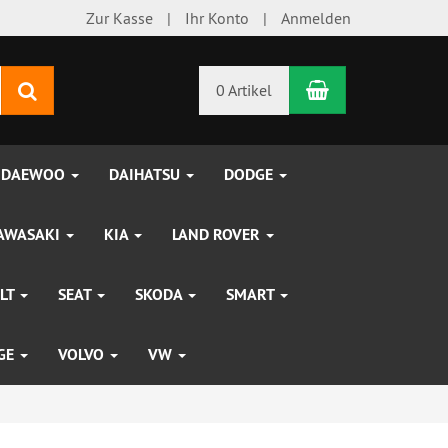
Zur Kasse
Ihr Konto
Anmelden
Warenkorb
Suchen
0 Artikel
DAEWOO
DAIHATSU
DODGE
AWASAKI
KIA
LAND ROVER
LT
SEAT
SKODA
SMART
UGE
VOLVO
VW