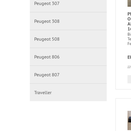
Peugeot 307
P
O
Peugeot 308
A
1
B
Peugeot 508
T
Fe
Peugeot 806
E
zz
Peugeot 807
Traveller