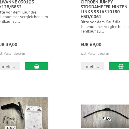
LWANNE 0301Q3
CITROEN JUMPY
I/12B/B852
STOßDÄMPFER HINTEN
LINKS 9816510180
itte vor dem Kauf die
H3D/C061
eilenummer vergleichen, um
hlkauf zu...
Bitte vor dem Kauf die
Teilenummer vergleichen, 
Fehlkauf zu...
UR 39,00
EUR 69,00
gl. Versandkosten
zzgl. Versandkosten
mehr...
mehr...