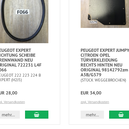
EUGEOT EXPERT
PEUGEOT EXPERT JUMP
ICHTUNG SCHEIBE
CITROEN OPEL
RENNWAND NEU
TÜRVERKLEIDUNG
RIGINAL 722231 L4F
RECHTS HINTEN NEU
066
ORIGINAL 98142792zm
A5B/G579
EUGEOT 222 223 224 B
XPERT (H2J5)
(STÜCK WEGGEBROCHEN)
UR 28,00
EUR 34,00
gl. Versandkosten
zzgl. Versandkosten
mehr...
mehr...