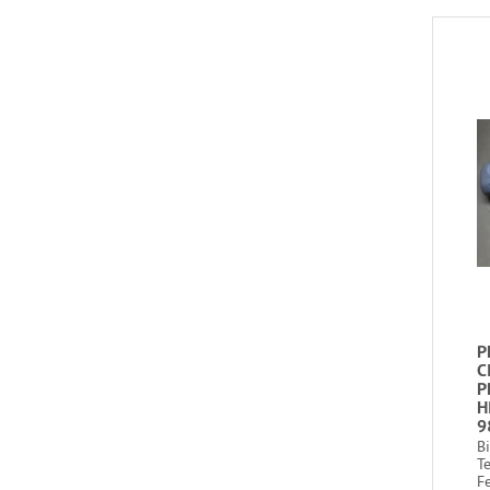
P
C
P
H
9
B
T
Fe