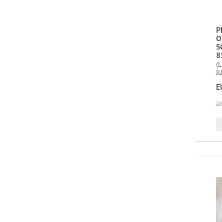
P
O
S
8
(
J
E
zz