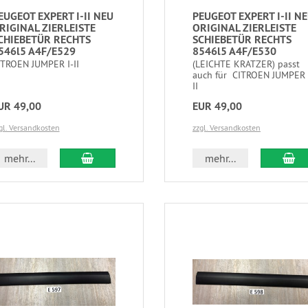
EUGEOT EXPERT I-II NEU
PEUGEOT EXPERT I-II N
RIGINAL ZIERLEISTE
ORIGINAL ZIERLEISTE
CHIEBETÜR RECHTS
SCHIEBETÜR RECHTS
546l5 A4F/E529
8546l5 A4F/E530
ITROEN JUMPER I-II
(LEICHTE KRATZER) passt
auch für CITROEN JUMPER 
II
UR 49,00
EUR 49,00
gl. Versandkosten
zzgl. Versandkosten
mehr...
mehr...