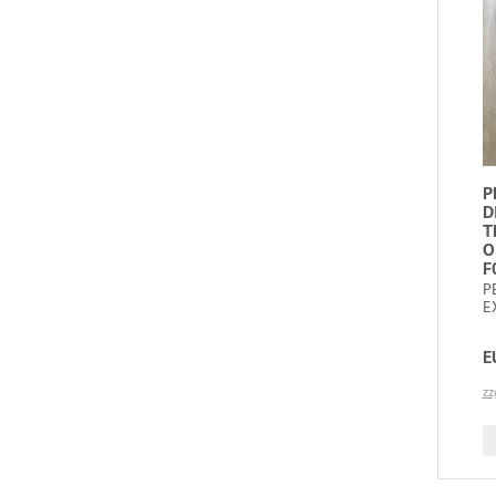
P
D
T
O
F
P
E
E
zz