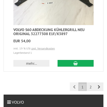
VOLVO S60 ABDECKUNG KÜHLERGRILL NEU
ORIGINAL 32277308 E1F/X3897
EUR 54,00
inkl. 19 % USt
zzgl. Versandkosten
Lagerbestand 1
mehr...
Prev
Nex
1
2
VOLVO