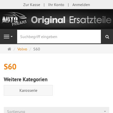
Zur Kasse
Ihr Konto
Anmelden
S
Navigation
Startseite
Volvo
S60
S60
Weitere Kategorien
Karosserie
Sortierung