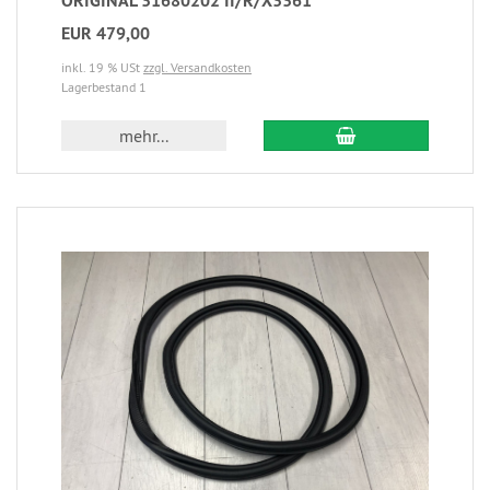
ORIGINAL 31680202 II/R/X3361
EUR 479,00
inkl. 19 % USt
zzgl. Versandkosten
Lagerbestand 1
mehr...