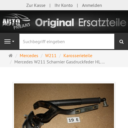
Zur Kasse
Ihr Konto
Anmelden
S
Navigation
Startseite
Mercedes
W211
Karosserieteile
Mercedes W211 Scharnier Gasdruckfeder HL ...