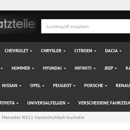
CHEVROLET
CHRYSLER
CITROEN
DACIA
HUMMER
HYUNDAI
INFINITI
JEEP
K
NISSAN
OPEL
PEUGEOT
PORSCHE
RENAU
TOYOTA
UNIVERSALFELGEN
VERSCHEIDENE FAHRZE
Mercedes W211 Handschuhfach buckskin