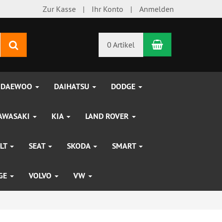
Zur Kasse
Ihr Konto
Anmelden
Warenkorb
Suchen
0 Artikel
DAEWOO
DAIHATSU
DODGE
AWASAKI
KIA
LAND ROVER
LT
SEAT
SKODA
SMART
UGE
VOLVO
VW