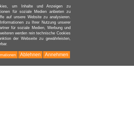
kies, um Inhalte und Anzeigen zu
ktionen für soziale Medien anbieten zu
ffe auf unsere Website zu analysieren.
nformationen zu Ihrer Nutzung unserer
rtner für soziale Medien, Werbung und
weiteren werden rein technische Cookies
nktion der Webseite zu gewährleisten,
rbar.
Ablehnen
Annehmen
rmationen
Bac
to
Top