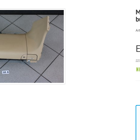
M
b
Art
zz