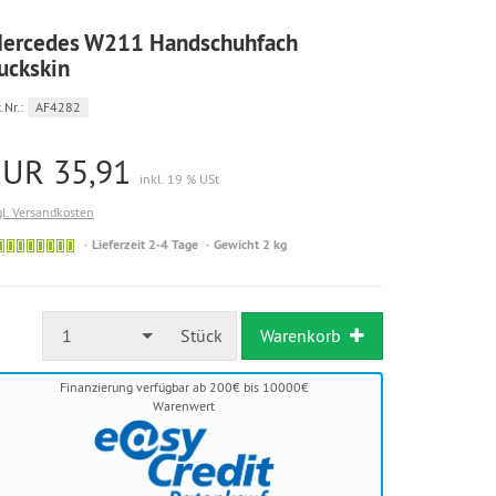
ercedes W211 Handschuhfach
uckskin
.Nr.:
AF4282
EUR 35,91
inkl. 19 % USt
gl. Versandkosten
Sofort
Lieferzeit 2-4 Tage
Gewicht 2 kg
versandfähig,
ausreichende
Stückzahl
1
Stück
Warenkorb
Finanzierung verfügbar ab 200€ bis 10000€
Warenwert