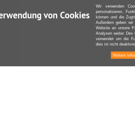
Wir verwenden Coo
erwendung von Cookies
personalisieren, Fun
können und die Zugri
Außerdem geben wir I
Website an unsere Pa
Analysen weiter. Des 
verwendet um die Fu
dies ist nicht deaktivie
Weitere Info