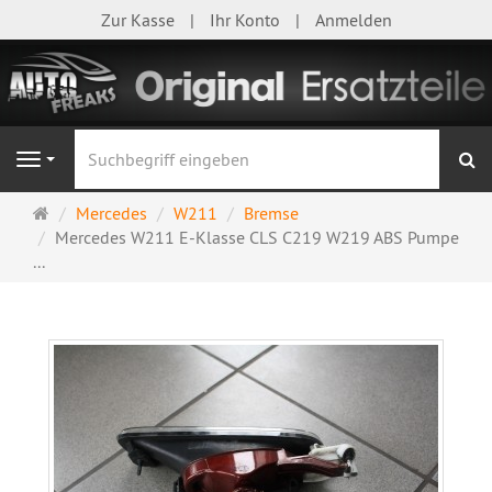
Zur Kasse
Ihr Konto
Anmelden
S
Navigation
Startseite
Mercedes
W211
Bremse
Mercedes W211 E-Klasse CLS C219 W219 ABS Pumpe
...