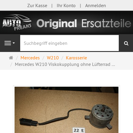
Zur Kasse
Ihr Konto
Anmelden
S
Navigation
Startseite
Mercedes
W210
Karosserie
Mercedes W210 Viskokupplung ohne Lüfterrad ...