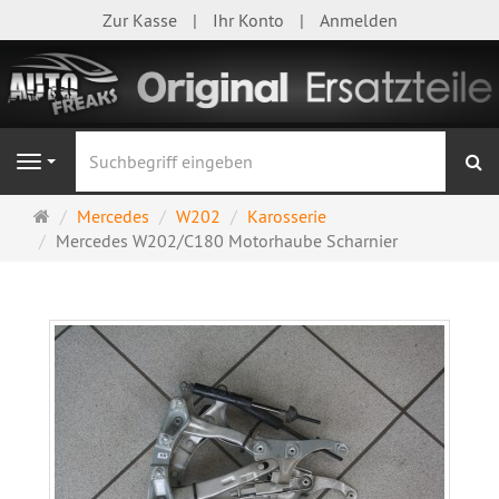
Zur Kasse
Ihr Konto
Anmelden
S
Navigation
Startseite
Mercedes
W202
Karosserie
Mercedes W202/C180 Motorhaube Scharnier