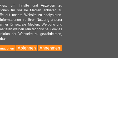
kies, um Inhalte und Anzeigen zu
ktionen für soziale Medien anbieten zu
ffe auf unsere Website zu analysieren.
nformationen zu Ihrer Nutzung unserer
rtner für soziale Medien, Werbung und
weiteren werden rein technische Cookies
nktion der Webseite zu gewährleisten,
rbar.
Ablehnen
Annehmen
rmationen
Bac
to
Top