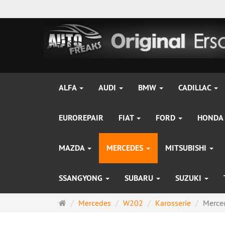
ALFA
AUDI
BMW
CADILLAC
EUROREPAIR
FIAT
FORD
HONDA
MAZDA
MERCEDES
MITSUBISHI
SSANGYONG
SUBARU
SUZUKI
Startseite
Mercedes
W202
Karosserie
Merce