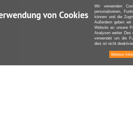
Wir verwenden Coo
erwendung von Cookies
personalisieren, Fun
können und die Zugri
Außerdem geben wir I
Website an unsere Pa
Analysen weiter. Des 
verwendet um die Fu
dies ist nicht deaktivie
Weitere Info