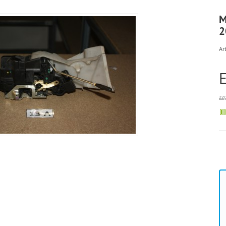
M
2
Art
zz