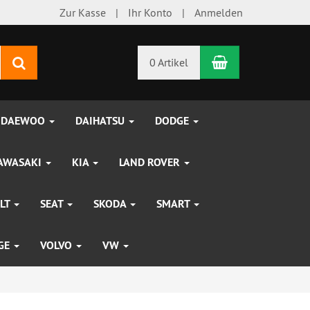
Zur Kasse
Ihr Konto
Anmelden
Warenkorb
Suchen
0 Artikel
DAEWOO
DAIHATSU
DODGE
AWASAKI
KIA
LAND ROVER
LT
SEAT
SKODA
SMART
UGE
VOLVO
VW