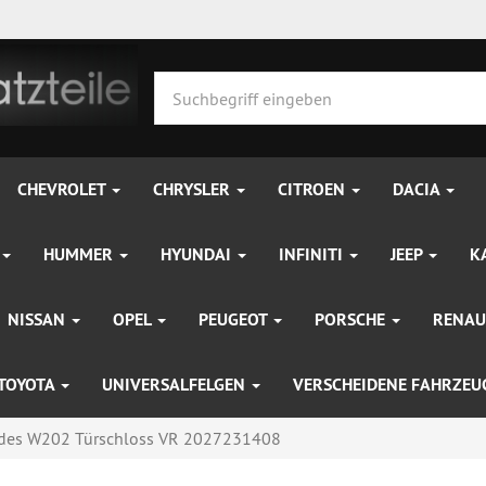
CHEVROLET
CHRYSLER
CITROEN
DACIA
HUMMER
HYUNDAI
INFINITI
JEEP
K
NISSAN
OPEL
PEUGEOT
PORSCHE
RENAU
TOYOTA
UNIVERSALFELGEN
VERSCHEIDENE FAHRZE
des W202 Türschloss VR 2027231408