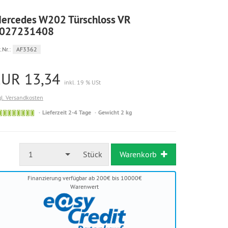
ercedes W202 Türschloss VR
027231408
.Nr.:
AF3362
EUR 13,34
inkl. 19 % USt
gl. Versandkosten
Sofort
Lieferzeit 2-4 Tage
Gewicht 2 kg
versandfähig,
ausreichende
Stückzahl
1
Stück
Warenkorb
Finanzierung verfügbar ab 200€ bis 10000€
Warenwert