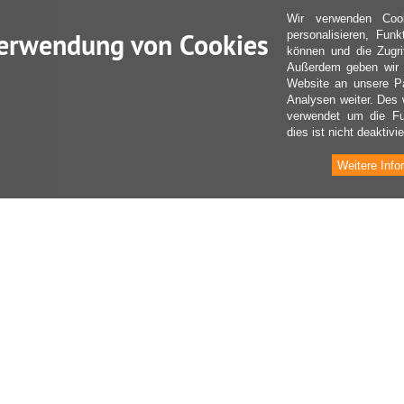
Wir verwenden Coo
erwendung von Cookies
personalisieren, Fun
können und die Zugri
Außerdem geben wir I
Website an unsere Pa
Analysen weiter. Des 
verwendet um die Fu
dies ist nicht deaktivie
Weitere Info