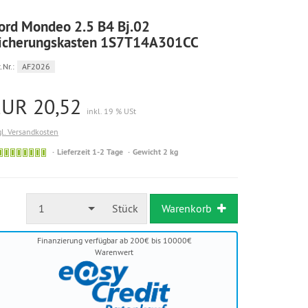
ord Mondeo 2.5 B4 Bj.02
icherungskasten 1S7T14A301CC
.Nr.:
AF2026
EUR 20,52
inkl. 19 % USt
gl. Versandkosten
Sofort
Lieferzeit 1-2 Tage
Gewicht 2 kg
versandfähig,
ausreichende
Stückzahl
1
Stück
Warenkorb
Finanzierung verfügbar ab 200€ bis 10000€
Warenwert