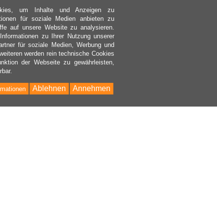
kies, um Inhalte und Anzeigen zu
ktionen für soziale Medien anbieten zu
ffe auf unsere Website zu analysieren.
nformationen zu Ihrer Nutzung unserer
rtner für soziale Medien, Werbung und
weiteren werden rein technische Cookies
nktion der Webseite zu gewährleisten,
rbar.
Ablehnen
Annehmen
rmationen
Bac
to
Top