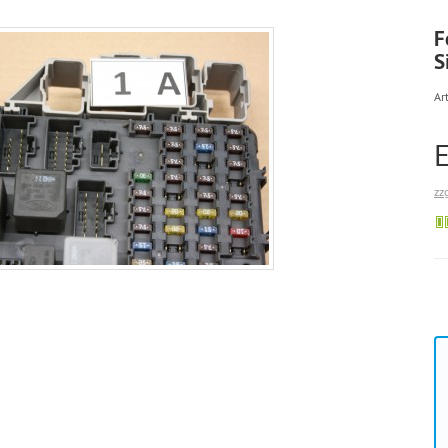
F
S
Art
zz