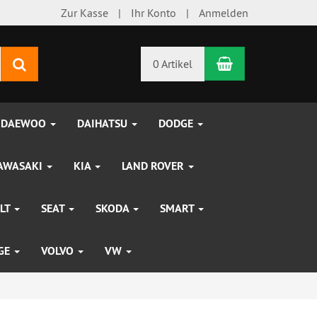
Zur Kasse
Ihr Konto
Anmelden
Warenkorb
Suchen
0 Artikel
DAEWOO
DAIHATSU
DODGE
AWASAKI
KIA
LAND ROVER
LT
SEAT
SKODA
SMART
UGE
VOLVO
VW