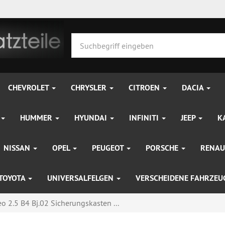
CHEVROLET
CHRYSLER
CITROEN
DACIA
HUMMER
HYUNDAI
INFINITI
JEEP
K
NISSAN
OPEL
PEUGEOT
PORSCHE
RENAU
TOYOTA
UNIVERSALFELGEN
VERSCHEIDENE FAHRZE
 2.5 B4 Bj.02 Sicherungskasten ...