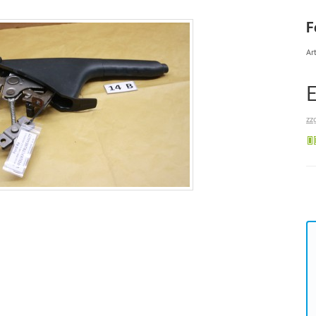
F
Art
zz