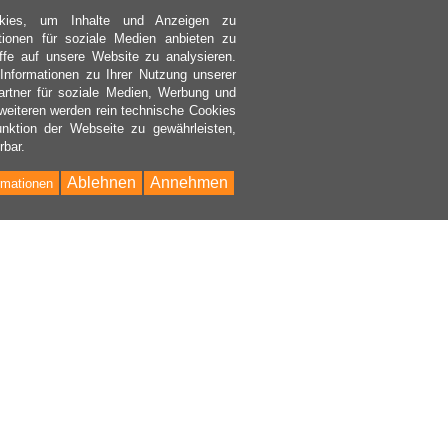
kies, um Inhalte und Anzeigen zu
ktionen für soziale Medien anbieten zu
ffe auf unsere Website zu analysieren.
nformationen zu Ihrer Nutzung unserer
rtner für soziale Medien, Werbung und
weiteren werden rein technische Cookies
nktion der Webseite zu gewährleisten,
rbar.
Ablehnen
Annehmen
rmationen
Bac
to
Top