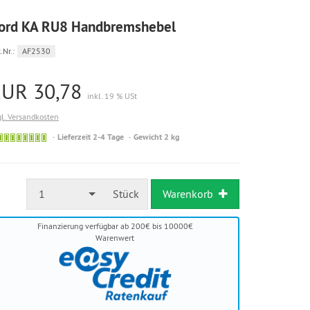
ord KA RU8 Handbremshebel
.Nr.:
AF2530
EUR 30,78
inkl. 19 % USt
gl. Versandkosten
Sofort
Lieferzeit 2-4 Tage
Gewicht 2 kg
versandfähig,
ausreichende
Stückzahl
1
Stück
Warenkorb
Finanzierung verfügbar ab 200€ bis 10000€
Warenwert