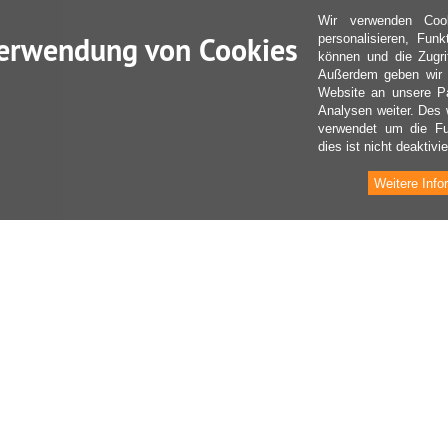
Wir verwenden Coo
erwendung von Cookies
personalisieren, Fun
können und die Zugri
Außerdem geben wir I
Website an unsere Pa
Analysen weiter. Des 
verwendet um die Fu
dies ist nicht deaktivie
Weitere Info