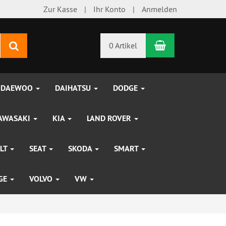
Zur Kasse
Ihr Konto
Anmelden
Warenkorb
Suchen
0 Artikel
DAEWOO
DAIHATSU
DODGE
AWASAKI
KIA
LAND ROVER
LT
SEAT
SKODA
SMART
UGE
VOLVO
VW