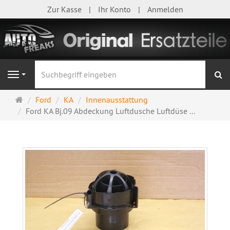
Zur Kasse
Ihr Konto
Anmelden
S
Navigation
Startseite
Ford
KA
Innenausstattung
Ford KA Bj.09 Abdeckung Luftdusche Luftdüse ...