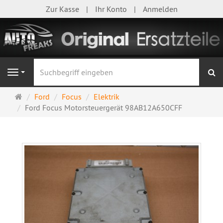
Zur Kasse
Ihr Konto
Anmelden
S
Navigation
Startseite
Ford
Focus
Elektrik
Ford Focus Motorsteuergerät 98AB12A650CFF