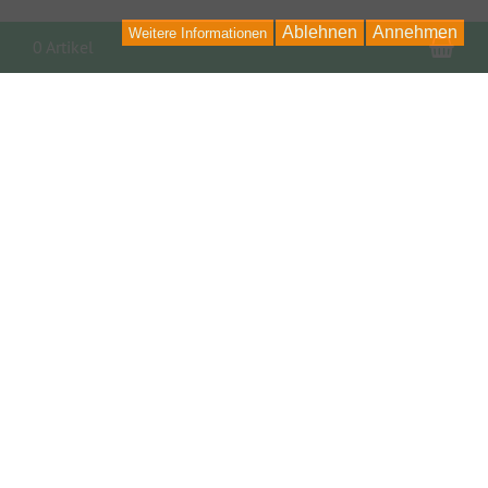
Ablehnen
Annehmen
Weitere Informationen
War
0 Artikel
KONTAKT
Auto Freaks
Helgoländer Str. 8