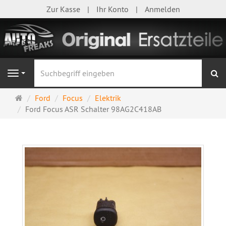
Zur Kasse
Ihr Konto
Anmelden
S
Navigation
Startseite
Ford
Focus
Elektrik
Ford Focus ASR Schalter 98AG2C418AB