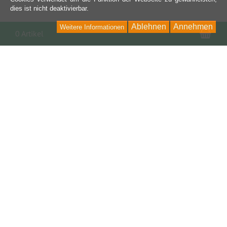
dies ist nicht deaktivierbar.
Ablehnen
Annehmen
Weitere Informationen
War
0 Artikel
KONTAKT
Auto Freaks