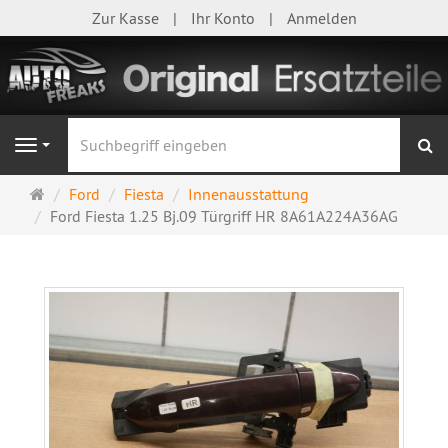
Zur Kasse
Ihr Konto
Anmelden
S
Navigation
Startseite
Ford
Fiesta
Innenausstattung
Ford Fiesta 1.25 Bj.09 Türgriff HR 8A61A224A36AG