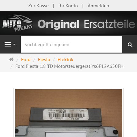
Zur Kasse
Ihr Konto
Anmelden
S
Navigation
Startseite
Ford
Fiesta
Elektrik
Ford Fiesta 1.8 TD Motorsteuergerät Ys6F12A650FH