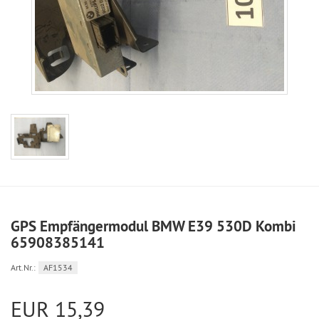
GPS Empfängermodul BMW E39 530D Kombi
65908385141
Art.Nr.:
AF1534
EUR 15,39