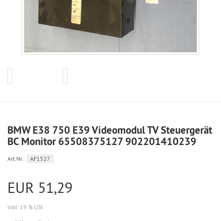
BMW E38 750 E39 Videomodul TV Steuergerät
BC Monitor 65508375127 902201410239
Art.Nr.:
AF1527
EUR 51,29
inkl. 19 % USt