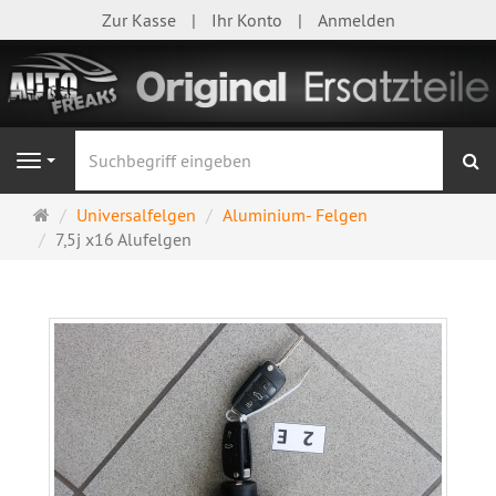
Zur Kasse
Ihr Konto
Anmelden
S
Navigation
Startseite
Universalfelgen
Aluminium- Felgen
7,5j x16 Alufelgen